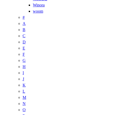
Winora
woom
#
A
B
C
D
E
F
G
H
I
J
K
L
M
N
O