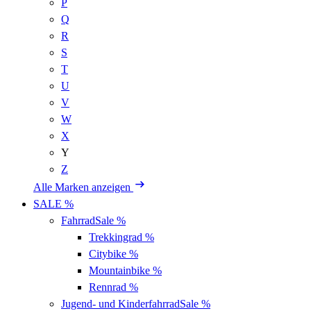
P
Q
R
S
T
U
V
W
X
Y
Z
Alle Marken anzeigen
SALE %
Fahrrad
Sale %
Trekkingrad
%
Citybike
%
Mountainbike
%
Rennrad
%
Jugend- und Kinderfahrrad
Sale %