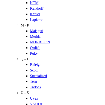
KTM
Kalkhoff
Kettler
Lapierre
M - P
Malaguti
Merida
MORRISON
Ortlieb
Puky
Q - T
Raleigh
Scott
Specialized
Tern
Trelock
U - Z
Uvex
VAUDE