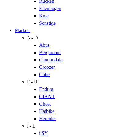
Rücken
Ellenbogen
Knie
Sonstige
Marken
A - D
Abus
Bergamont
Cannondale
Croozer
Cube
E - H
Endura
GIANT
Ghost
Haibike
Hercules
I - L
i:SY