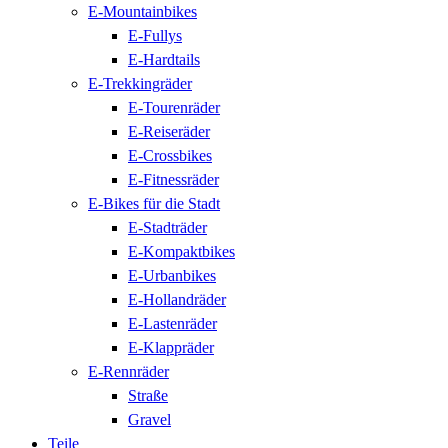
E-Mountainbikes
E-Fullys
E-Hardtails
E-Trekkingräder
E-Tourenräder
E-Reiseräder
E-Crossbikes
E-Fitnessräder
E-Bikes für die Stadt
E-Stadträder
E-Kompaktbikes
E-Urbanbikes
E-Hollandräder
E-Lastenräder
E-Klappräder
E-Rennräder
Straße
Gravel
Teile