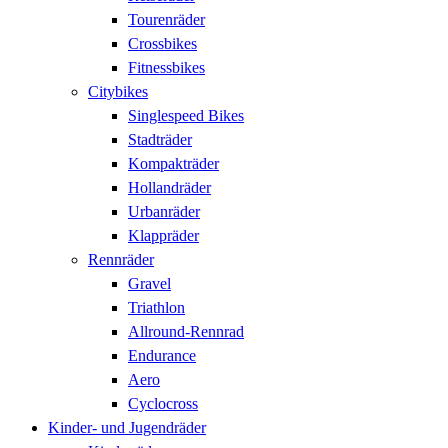
Tourenräder
Crossbikes
Fitnessbikes
Citybikes
Singlespeed Bikes
Stadträder
Kompakträder
Hollandräder
Urbanräder
Klappräder
Rennräder
Gravel
Triathlon
Allround-Rennrad
Endurance
Aero
Cyclocross
Kinder- und Jugendräder