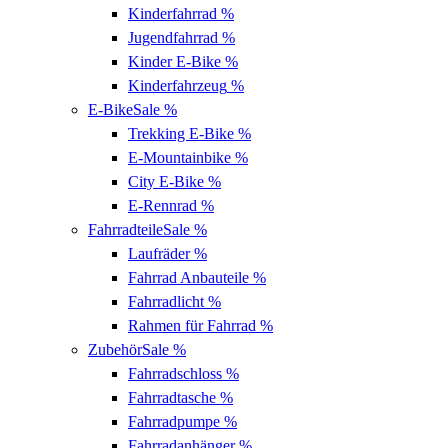
Kinderfahrrad
%
Jugendfahrrad
%
Kinder E-Bike
%
Kinderfahrzeug
%
E-Bike
Sale %
Trekking E-Bike
%
E-Mountainbike
%
City E-Bike
%
E-Rennrad
%
Fahrradteile
Sale %
Laufräder
%
Fahrrad Anbauteile
%
Fahrradlicht
%
Rahmen für Fahrrad
%
Zubehör
Sale %
Fahrradschloss
%
Fahrradtasche
%
Fahrradpumpe
%
Fahrradanhänger
%