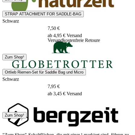
2 - 4 Tage
STRAP ATTACHMENT FOR SADDLE-BAG
Schwarz
7,50 €
ab 4,95 € Versand
Versandkostenfreie Retoure
DHL
Zum Shop¹
5 Tage
Ortlieb Riemen-Set für Saddle Bag und Micro
Schwarz
7,95 €
ab 3,45 € Versand
2 - 4 Tage
Zum Shop¹
"Zum Shop"-Schaltflächen, die mit einer ¹ markiert sind, führen zu