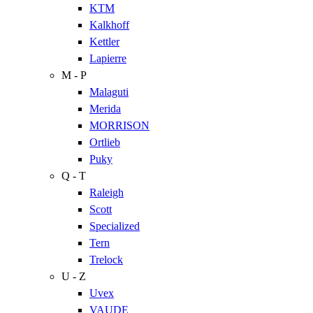
KTM
Kalkhoff
Kettler
Lapierre
M - P
Malaguti
Merida
MORRISON
Ortlieb
Puky
Q - T
Raleigh
Scott
Specialized
Tern
Trelock
U - Z
Uvex
VAUDE