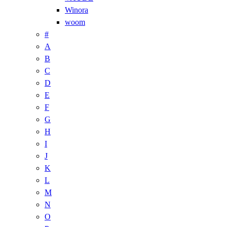
Winora
woom
#
A
B
C
D
E
F
G
H
I
J
K
L
M
N
O