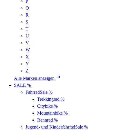
P
Q
R
S
T
U
V
W
X
Y
Z
Alle Marken anzeigen
SALE %
Fahrrad
Sale %
Trekkingrad
%
Citybike
%
Mountainbike
%
Rennrad
%
Jugend- und Kinderfahrrad
Sale %