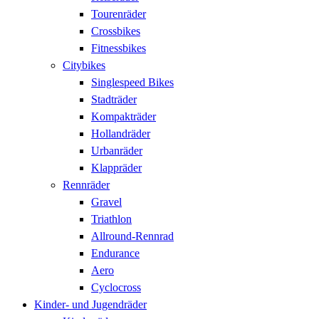
Tourenräder
Crossbikes
Fitnessbikes
Citybikes
Singlespeed Bikes
Stadträder
Kompakträder
Hollandräder
Urbanräder
Klappräder
Rennräder
Gravel
Triathlon
Allround-Rennrad
Endurance
Aero
Cyclocross
Kinder- und Jugendräder