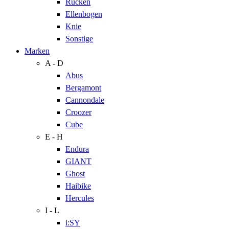
Rücken
Ellenbogen
Knie
Sonstige
Marken
A - D
Abus
Bergamont
Cannondale
Croozer
Cube
E - H
Endura
GIANT
Ghost
Haibike
Hercules
I - L
i:SY