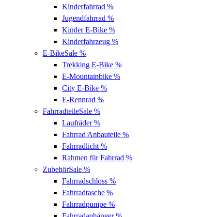
Kinderfahrrad
%
Jugendfahrrad
%
Kinder E-Bike
%
Kinderfahrzeug
%
E-Bike
Sale %
Trekking E-Bike
%
E-Mountainbike
%
City E-Bike
%
E-Rennrad
%
Fahrradteile
Sale %
Laufräder
%
Fahrrad Anbauteile
%
Fahrradlicht
%
Rahmen für Fahrrad
%
Zubehör
Sale %
Fahrradschloss
%
Fahrradtasche
%
Fahrradpumpe
%
Fahrradanhänger
%