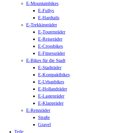
E-Mountainbikes
E-Fullys
E-Hardtails
E-Trekkingräder
E-Tourenräder
E-Reiseräder
E-Crossbikes
E-Fitnessräder
E-Bikes für die Stadt
E-Stadträder
E-Kompaktbikes
E-Urbanbikes
E-Hollandräder
E-Lastenräder
E-Klappräder
E-Rennräder
Straße
Gravel
Teile