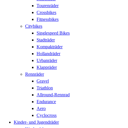
Tourenräder
Crossbikes
Fitnessbikes
Citybikes
Singlespeed Bikes
Stadträder
Kompakträder
Hollandräder
Urbanräder
Klappräder
Rennräder
Gravel
Triathlon
Allround-Rennrad
Endurance
Aero
Cyclocross
Kinder- und Jugendräder