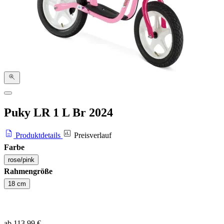
Puky LR 1 L Br
2024
Produktdetails
Preisverlauf
Farbe
rose/pink
Rahmengröße
18 cm
ab 113,99 €