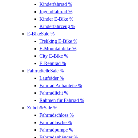
Kinderfahrrad
%
Jugendfahrrad
%
Kinder E-Bike
%
Kinderfahrzeug
%
E-Bike
Sale %
Trekking E-Bike
%
E-Mountainbike
%
City E-Bike
%
E-Rennrad
%
Fahrradteile
Sale %
Laufräder
%
Fahrrad Anbauteile
%
Fahrradlicht
%
Rahmen für Fahrrad
%
Zubehör
Sale %
Fahrradschloss
%
Fahrradtasche
%
Fahrradpumpe
%
Fahrradanhänger
%