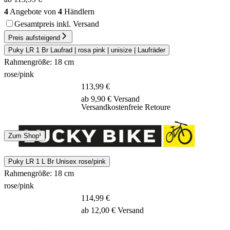
4
Angebote von
4
Händlern
Gesamtpreis inkl. Versand
Preis aufsteigend
Puky LR 1 Br Laufrad | rosa pink | unisize | Laufräder
Rahmengröße: 18 cm
rose/pink
113,99 €
ab 9,90 € Versand
Versandkostenfreie Retoure
Spedition
Zum Shop¹
10 Tage
Puky LR 1 L Br Unisex rose/pink
Rahmengröße: 18 cm
rose/pink
114,99 €
ab 12,00 € Versand