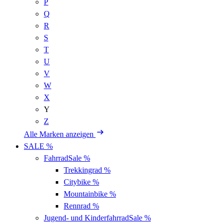
P
Q
R
S
T
U
V
W
X
Y
Z
Alle Marken anzeigen
SALE %
Fahrrad
Sale %
Trekkingrad
%
Citybike
%
Mountainbike
%
Rennrad
%
Jugend- und Kinderfahrrad
Sale %