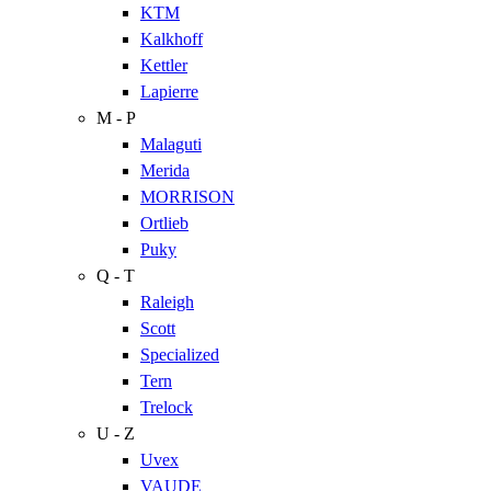
KTM
Kalkhoff
Kettler
Lapierre
M - P
Malaguti
Merida
MORRISON
Ortlieb
Puky
Q - T
Raleigh
Scott
Specialized
Tern
Trelock
U - Z
Uvex
VAUDE