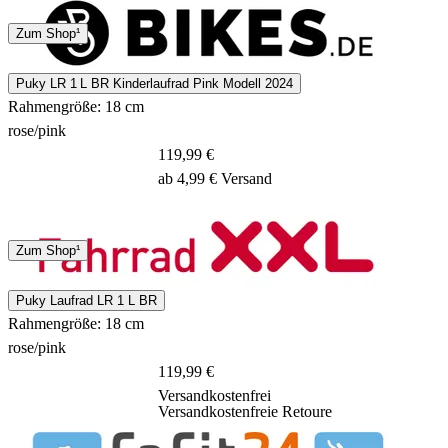
4 - 7 Tage
Zum Shop¹
Puky LR 1 L BR Kinderlaufrad Pink Modell 2024
Rahmengröße: 18 cm
rose/pink
119,99 €
ab 4,99 € Versand
DHL
Zum Shop¹
3 - 5 Tage
Puky Laufrad LR 1 L BR
Rahmengröße: 18 cm
rose/pink
119,99 €
Versandkostenfrei
Versandkostenfreie Retoure