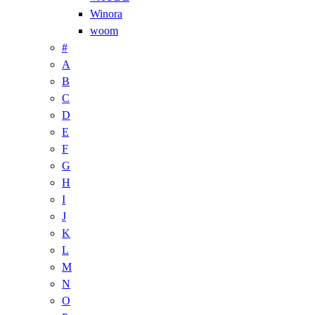
Winora
woom
#
A
B
C
D
E
F
G
H
I
J
K
L
M
N
O