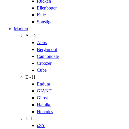
Rücken
Ellenbogen
Knie
Sonstige
Marken
A - D
Abus
Bergamont
Cannondale
Croozer
Cube
E - H
Endura
GIANT
Ghost
Haibike
Hercules
I - L
i:SY