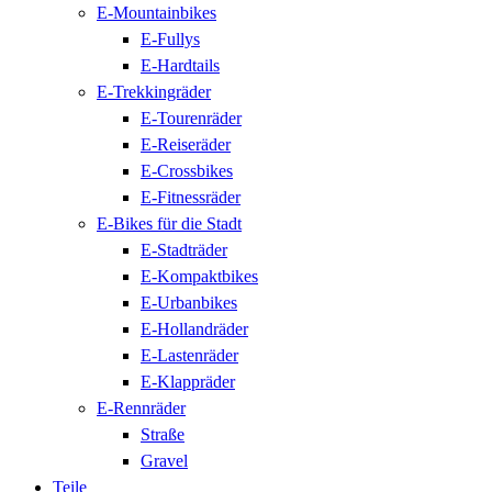
E-Mountainbikes
E-Fullys
E-Hardtails
E-Trekkingräder
E-Tourenräder
E-Reiseräder
E-Crossbikes
E-Fitnessräder
E-Bikes für die Stadt
E-Stadträder
E-Kompaktbikes
E-Urbanbikes
E-Hollandräder
E-Lastenräder
E-Klappräder
E-Rennräder
Straße
Gravel
Teile