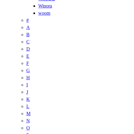
Winora
woom
#
A
B
C
D
E
F
G
H
I
J
K
L
M
N
O