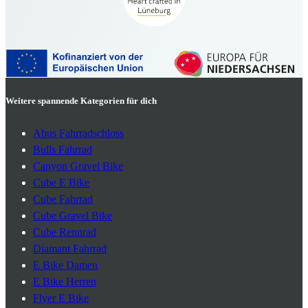
Weitere spannende Kategorien für dich
Abus Fahrradschloss
Bulls Fahrrad
Canyon Gravel Bike
Cube E Bike
Cube Fahrrad
Cube Gravel Bike
Cube Rennrad
Diamant Fahrrad
E Bike Damen
E Bike Herren
Flyer E Bike