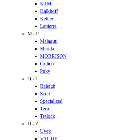
KTM
Kalkhoff
Kettler
Lapierre
M - P
Malaguti
Merida
MORRISON
Ortlieb
Puky
Q - T
Raleigh
Scott
Specialized
Tern
Trelock
U - Z
Uvex
VAUDE