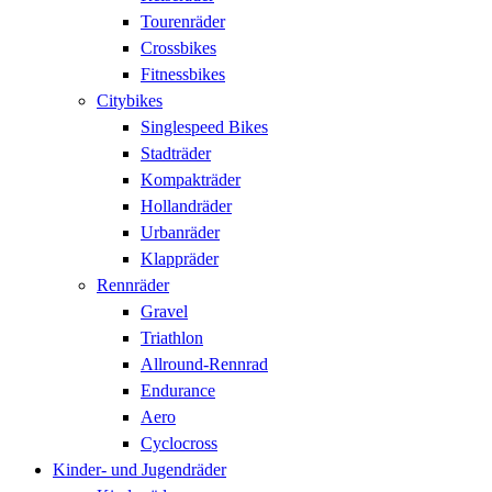
Tourenräder
Crossbikes
Fitnessbikes
Citybikes
Singlespeed Bikes
Stadträder
Kompakträder
Hollandräder
Urbanräder
Klappräder
Rennräder
Gravel
Triathlon
Allround-Rennrad
Endurance
Aero
Cyclocross
Kinder- und Jugendräder