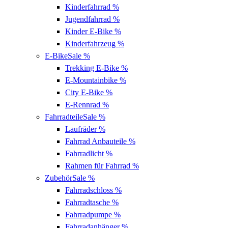
Kinderfahrrad
%
Jugendfahrrad
%
Kinder E-Bike
%
Kinderfahrzeug
%
E-Bike
Sale %
Trekking E-Bike
%
E-Mountainbike
%
City E-Bike
%
E-Rennrad
%
Fahrradteile
Sale %
Laufräder
%
Fahrrad Anbauteile
%
Fahrradlicht
%
Rahmen für Fahrrad
%
Zubehör
Sale %
Fahrradschloss
%
Fahrradtasche
%
Fahrradpumpe
%
Fahrradanhänger
%