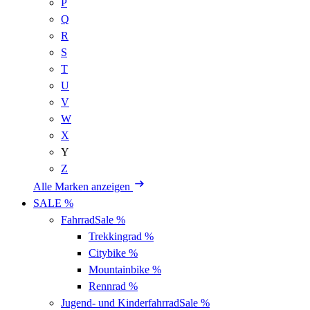
P
Q
R
S
T
U
V
W
X
Y
Z
Alle Marken anzeigen
SALE %
Fahrrad
Sale %
Trekkingrad
%
Citybike
%
Mountainbike
%
Rennrad
%
Jugend- und Kinderfahrrad
Sale %