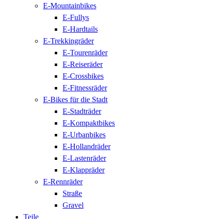
E-Mountainbikes
E-Fullys
E-Hardtails
E-Trekkingräder
E-Tourenräder
E-Reiseräder
E-Crossbikes
E-Fitnessräder
E-Bikes für die Stadt
E-Stadträder
E-Kompaktbikes
E-Urbanbikes
E-Hollandräder
E-Lastenräder
E-Klappräder
E-Rennräder
Straße
Gravel
Teile