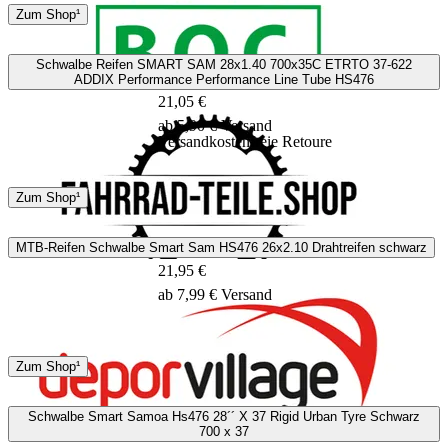
DHL
Zum Shop¹
3 - 5 Tage
Schwalbe Reifen SMART SAM 28x1.40 700x35C ETRTO 37-622
ADDIX Performance Performance Line Tube HS476
21,05 €
ab 5,90 € Versand
Versandkostenfreie Retoure
DHL
GLS
Zum Shop¹
3 - 5 Tage
MTB-Reifen Schwalbe Smart Sam HS476 26x2.10 Drahtreifen schwarz
21,95 €
ab 7,99 € Versand
DHL
GLS
Zum Shop¹
1 - 3 Tage
Schwalbe Smart Samoa Hs476 28´´ X 37 Rigid Urban Tyre Schwarz
700 x 37