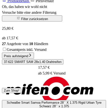
Produktdetails
Preisverlauf
Oh, das haben wir wohl nicht
Versuche bitte eine andere Filterung
Filter zurücksetzen
25,80 €
ab 17,57 €
27
Angebote von
10
Händlern
Gesamtpreis inkl. Versand
Preis aufsteigend
37-622 SMART SAM 28x1.40 Drahtreifen
17,57 €
ab 5,99 € Versand
DHL
DPD
Zum Shop¹
2 - 5 Tage
Schwalbe Smart Samoa Performance 28´´ X 1.375 Rigid Urban Tyre
Schwarz 28´´ x 1.375