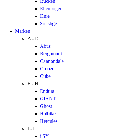
Rücken
Ellenbogen
Knie
Sonstige
Marken
A - D
Abus
Bergamont
Cannondale
Croozer
Cube
E - H
Endura
GIANT
Ghost
Haibike
Hercules
I - L
i:SY