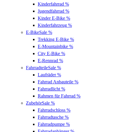
Kinderfahrrad
%
Jugendfahrrad
%
Kinder E-Bike
%
Kinderfahrzeug
%
E-Bike
Sale %
Trekking E-Bike
%
E-Mountainbike
%
City E-Bike
%
E-Rennrad
%
Fahrradteile
Sale %
Laufräder
%
Fahrrad Anbauteile
%
Fahrradlicht
%
Rahmen für Fahrrad
%
Zubehör
Sale %
Fahrradschloss
%
Fahrradtasche
%
Fahrradpumpe
%
Fahrradanhänger
%