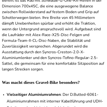
Bereift ist das Rad mit Schwalbe-G-One-RX-Reifen in der
Dimension 700x45C, die eine ausgewogene Balance
zwischen Rollwiderstand auf festem Boden und Grip auf
Schotterwegen bieten. Ihre Breite von 45 Millimetern
dämpft Unebenheiten spürbar und erhöht die Traktion,
wenn der Untergrund anspruchsvoll wird. Aufgebaut sind
die Laufräder mit Alex-Race-X25-Disc-Felgen und
Formula-Team-II-CL-Disc-Naben, die Stabilität und
Zuverlässigkeit versprechen. Abgerundet wird die
Ausstattung durch den Syncros-Creston-2.0-X-
Aluminiumlenker und den Syncros-Tofino-Regular-2.5-
Sattel, die gemeinsam für eine komfortable Sitzposition auf
langen Strecken sorgen.
Was macht dieses Gravel-Bike besonders?
Vielseitiger Aluminiumrahmen
: Der D.Butted-6061-
Aluminiumrahmen mit interner Kabelführung und UDH-