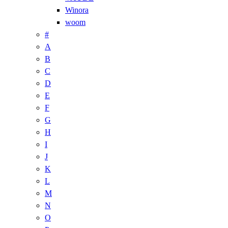
Winora
woom
#
A
B
C
D
E
F
G
H
I
J
K
L
M
N
O