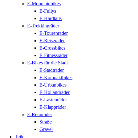
E-Mountainbikes
E-Fullys
E-Hardtails
E-Trekkingräder
E-Tourenräder
E-Reiseräder
E-Crossbikes
E-Fitnessräder
E-Bikes für die Stadt
E-Stadträder
E-Kompaktbikes
E-Urbanbikes
E-Hollandräder
E-Lastenräder
E-Klappräder
E-Rennräder
Straße
Gravel
Teile