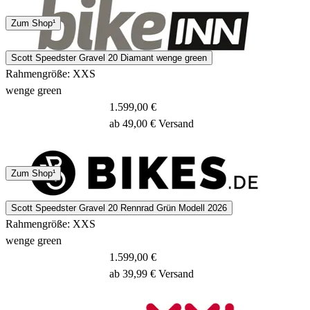
Spedition
Zum Shop¹
13 - 15 Tage
Scott Speedster Gravel 20 Diamant wenge green
Rahmengröße: XXS
wenge green
1.599,00 €
ab 49,00 € Versand
4 - 7 Tage
Zum Shop¹
Scott Speedster Gravel 20 Rennrad Grün Modell 2026
Rahmengröße: XXS
wenge green
1.599,00 €
ab 39,99 € Versand