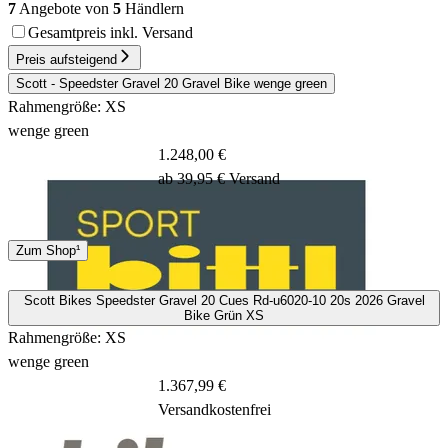
7
Angebote von
5
Händlern
Gesamtpreis inkl. Versand
Preis aufsteigend
Scott - Speedster Gravel 20 Gravel Bike wenge green
Rahmengröße: XS
wenge green
1.248,00 €
ab 39,95 € Versand
Spedition
Zum Shop¹
7 - 9 Tage
Scott Bikes Speedster Gravel 20 Cues Rd-u6020-10 20s 2026 Gravel
Bike Grün XS
Rahmengröße: XS
wenge green
1.367,99 €
Versandkostenfrei