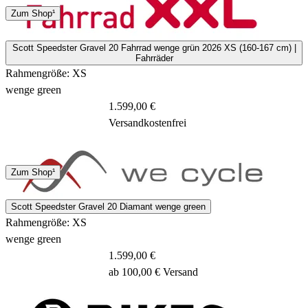
Spedition
Zum Shop¹
3 - 5 Tage
Scott Speedster Gravel 20 Fahrrad wenge grün 2026 XS (160-167 cm) |
Fahrräder
Rahmengröße: XS
wenge green
1.599,00 €
Versandkostenfrei
Spedition
Zum Shop¹
5 Tage
Scott Speedster Gravel 20 Diamant wenge green
Rahmengröße: XS
wenge green
1.599,00 €
ab 100,00 € Versand