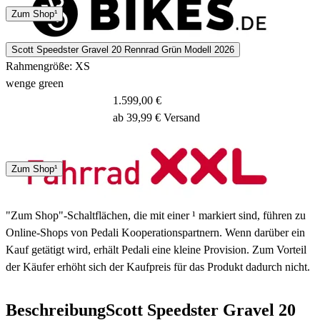
7 - 11 Tage
Zum Shop¹
Scott Speedster Gravel 20 Rennrad Grün Modell 2026
Rahmengröße: XS
wenge green
1.599,00 €
ab 39,99 € Versand
Spedition
Zum Shop¹
3 - 5 Tage
"Zum Shop"-Schaltflächen, die mit einer ¹ markiert sind, führen zu
Online-Shops von Pedali Kooperationspartnern. Wenn darüber ein
Kauf getätigt wird, erhält Pedali eine kleine Provision. Zum Vorteil
der Käufer erhöht sich der Kaufpreis für das Produkt dadurch nicht.
Beschreibung
Scott Speedster Gravel 20