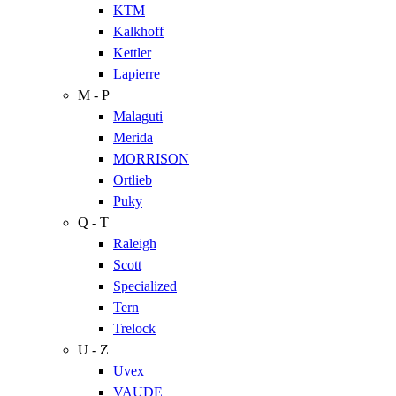
KTM
Kalkhoff
Kettler
Lapierre
M - P
Malaguti
Merida
MORRISON
Ortlieb
Puky
Q - T
Raleigh
Scott
Specialized
Tern
Trelock
U - Z
Uvex
VAUDE