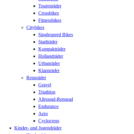
Tourenräder
Crossbikes
Fitnessbikes
Citybikes
Singlespeed Bikes
Stadträder
Kompakträder
Hollandräder
Urbanräder
Klappräder
Rennräder
Gravel
Triathlon
Allround-Rennrad
Endurance
Aero
Cyclocross
Kinder- und Jugendräder