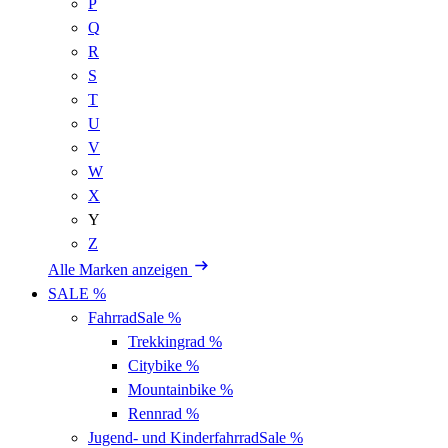
P
Q
R
S
T
U
V
W
X
Y
Z
Alle Marken anzeigen
SALE %
Fahrrad
Sale %
Trekkingrad
%
Citybike
%
Mountainbike
%
Rennrad
%
Jugend- und Kinderfahrrad
Sale %