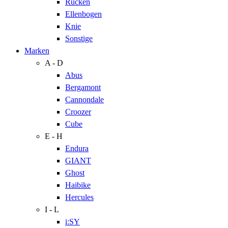
Rücken
Ellenbogen
Knie
Sonstige
Marken
A - D
Abus
Bergamont
Cannondale
Croozer
Cube
E - H
Endura
GIANT
Ghost
Haibike
Hercules
I - L
i:SY