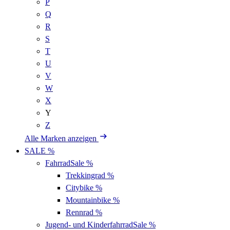
P
Q
R
S
T
U
V
W
X
Y
Z
Alle Marken anzeigen
SALE %
Fahrrad
Sale %
Trekkingrad
%
Citybike
%
Mountainbike
%
Rennrad
%
Jugend- und Kinderfahrrad
Sale %