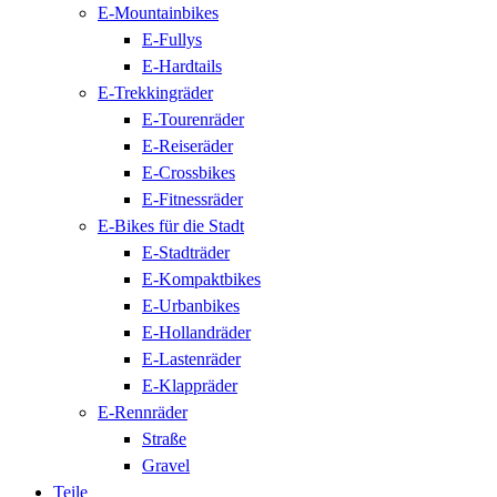
E-Mountainbikes
E-Fullys
E-Hardtails
E-Trekkingräder
E-Tourenräder
E-Reiseräder
E-Crossbikes
E-Fitnessräder
E-Bikes für die Stadt
E-Stadträder
E-Kompaktbikes
E-Urbanbikes
E-Hollandräder
E-Lastenräder
E-Klappräder
E-Rennräder
Straße
Gravel
Teile