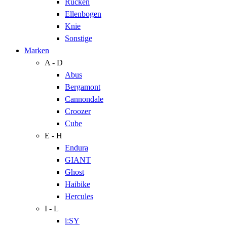
Rücken
Ellenbogen
Knie
Sonstige
Marken
A - D
Abus
Bergamont
Cannondale
Croozer
Cube
E - H
Endura
GIANT
Ghost
Haibike
Hercules
I - L
i:SY