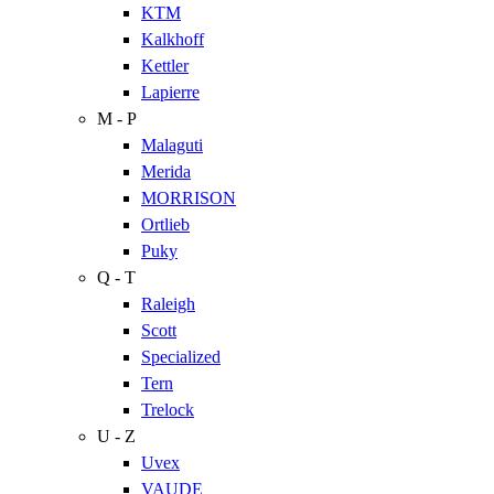
KTM
Kalkhoff
Kettler
Lapierre
M - P
Malaguti
Merida
MORRISON
Ortlieb
Puky
Q - T
Raleigh
Scott
Specialized
Tern
Trelock
U - Z
Uvex
VAUDE