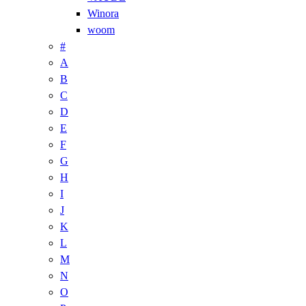
Winora
woom
#
A
B
C
D
E
F
G
H
I
J
K
L
M
N
O