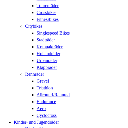
Tourenräder
Crossbikes
Fitnessbikes
Citybikes
Singlespeed Bikes
Stadträder
Kompakträder
Hollandräder
Urbanräder
Klappräder
Rennräder
Gravel
Triathlon
Allround-Rennrad
Endurance
Aero
Cyclocross
Kinder- und Jugendräder