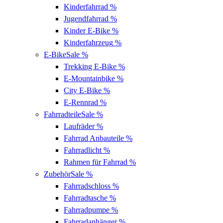
Kinderfahrrad
%
Jugendfahrrad
%
Kinder E-Bike
%
Kinderfahrzeug
%
E-Bike
Sale %
Trekking E-Bike
%
E-Mountainbike
%
City E-Bike
%
E-Rennrad
%
Fahrradteile
Sale %
Laufräder
%
Fahrrad Anbauteile
%
Fahrradlicht
%
Rahmen für Fahrrad
%
Zubehör
Sale %
Fahrradschloss
%
Fahrradtasche
%
Fahrradpumpe
%
Fahrradanhänger
%