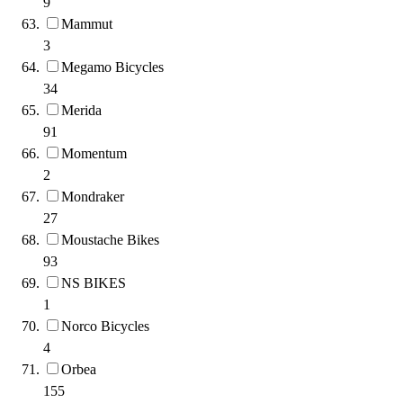
9
Mammut
3
Megamo Bicycles
34
Merida
91
Momentum
2
Mondraker
27
Moustache Bikes
93
NS BIKES
1
Norco Bicycles
4
Orbea
155