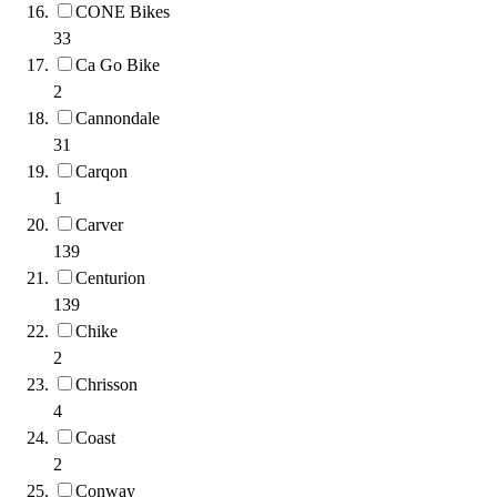
CONE Bikes
33
Ca Go Bike
2
Cannondale
31
Carqon
1
Carver
139
Centurion
139
Chike
2
Chrisson
4
Coast
2
Conway