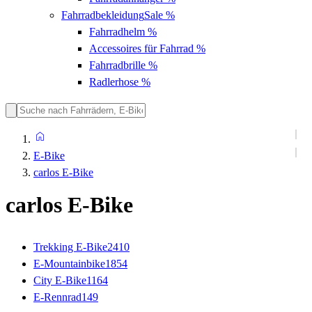
Fahrradbekleidung
Sale %
Fahrradhelm
%
Accessoires für Fahrrad
%
Fahrradbrille
%
Radlerhose
%
E-Bike
carlos E-Bike
carlos E-Bike
Trekking E-Bike
2410
E-Mountainbike
1854
City E-Bike
1164
E-Rennrad
149