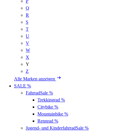
P
Q
R
S
T
U
V
W
X
Y
Z
Alle Marken anzeigen
SALE %
Fahrrad
Sale %
Trekkingrad
%
Citybike
%
Mountainbike
%
Rennrad
%
Jugend- und Kinderfahrrad
Sale %