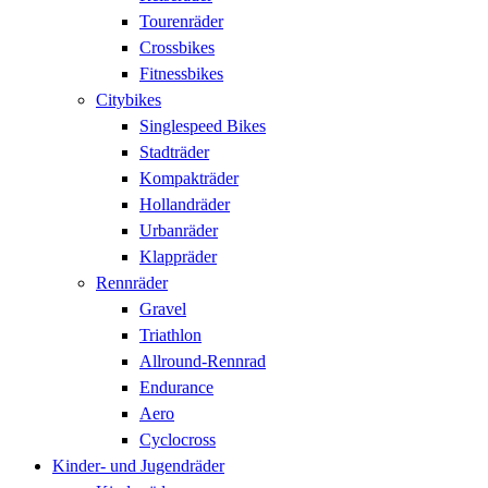
Tourenräder
Crossbikes
Fitnessbikes
Citybikes
Singlespeed Bikes
Stadträder
Kompakträder
Hollandräder
Urbanräder
Klappräder
Rennräder
Gravel
Triathlon
Allround-Rennrad
Endurance
Aero
Cyclocross
Kinder- und Jugendräder