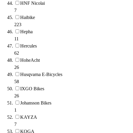
HNF Nicolai
7
Haibike
223
Hepha
11
Hercules
62
HoheAcht
26
Husqvarna E-Bicycles
58
IXGO Bikes
26
Johansson Bikes
1
KAYZA
7
KOGA