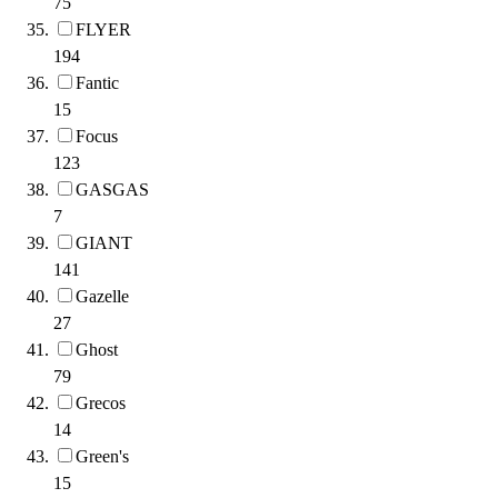
75
FLYER
194
Fantic
15
Focus
123
GASGAS
7
GIANT
141
Gazelle
27
Ghost
79
Grecos
14
Green's
15