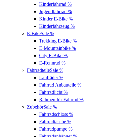
Kinderfahrrad
%
Jugendfahrrad
%
Kinder E-Bike
%
Kinderfahrzeug
%
E-Bike
Sale %
Trekking E-Bike
%
E-Mountainbike
%
City E-Bike
%
E-Rennrad
%
Fahrradteile
Sale %
Laufräder
%
Fahrrad Anbauteile
%
Fahrradlicht
%
Rahmen für Fahrrad
%
Zubehör
Sale %
Fahrradschloss
%
Fahrradtasche
%
Fahrradpumpe
%
Fahrradanhänger
%