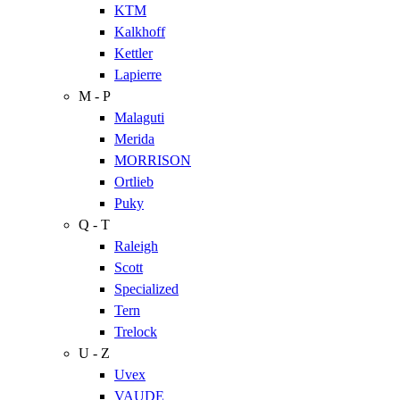
KTM
Kalkhoff
Kettler
Lapierre
M - P
Malaguti
Merida
MORRISON
Ortlieb
Puky
Q - T
Raleigh
Scott
Specialized
Tern
Trelock
U - Z
Uvex
VAUDE