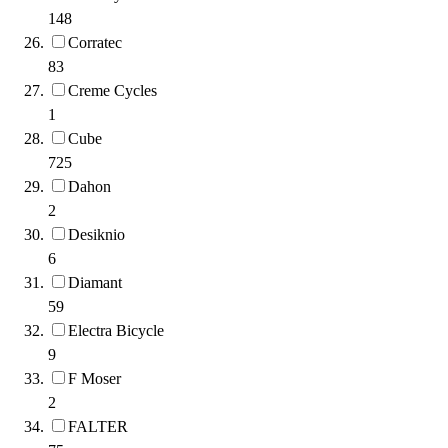
148
Corratec
83
Creme Cycles
1
Cube
725
Dahon
2
Desiknio
6
Diamant
59
Electra Bicycle
9
F Moser
2
FALTER