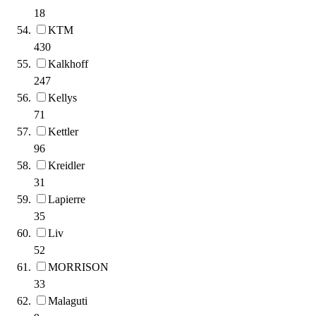
18
KTM
430
Kalkhoff
247
Kellys
71
Kettler
96
Kreidler
31
Lapierre
35
Liv
52
MORRISON
33
Malaguti