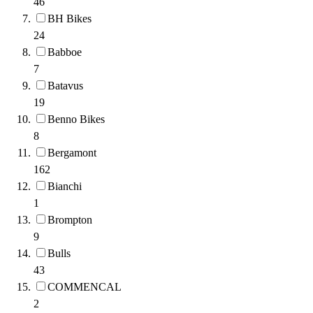
46
BH Bikes
24
Babboe
7
Batavus
19
Benno Bikes
8
Bergamont
162
Bianchi
1
Brompton
9
Bulls
43
COMMENCAL
2