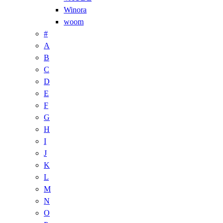
Winora
woom
#
A
B
C
D
E
F
G
H
I
J
K
L
M
N
O