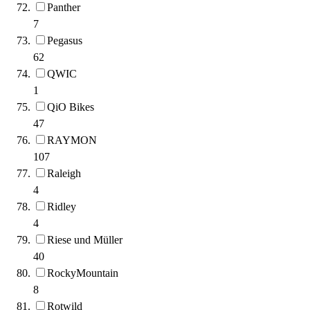
Panther
7
Pegasus
62
QWIC
1
QiO Bikes
47
RAYMON
107
Raleigh
4
Ridley
4
Riese und Müller
40
RockyMountain
8
Rotwild