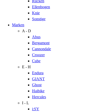
Rücken
Ellenbogen
Knie
Sonstige
Marken
A - D
Abus
Bergamont
Cannondale
Croozer
Cube
E - H
Endura
GIANT
Ghost
Haibike
Hercules
I - L
i:SY