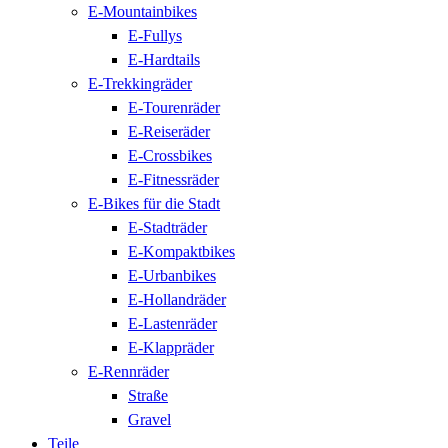
E-Mountainbikes
E-Fullys
E-Hardtails
E-Trekkingräder
E-Tourenräder
E-Reiseräder
E-Crossbikes
E-Fitnessräder
E-Bikes für die Stadt
E-Stadträder
E-Kompaktbikes
E-Urbanbikes
E-Hollandräder
E-Lastenräder
E-Klappräder
E-Rennräder
Straße
Gravel
Teile