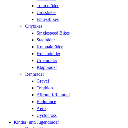
Tourenräder
Crossbikes
Fitnessbikes
Citybikes
Singlespeed Bikes
Stadträder
Kompakträder
Hollandräder
Urbanräder
Klappräder
Rennräder
Gravel
Triathlon
Allround-Rennrad
Endurance
Aero
Cyclocross
Kinder- und Jugendräder