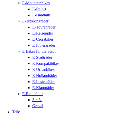
E-Mountainbikes
E-Fullys
E-Hardtails
E-Trekkingräder
E-Tourenräder
E-Reiseräder
E-Crossbikes
E-Fitnessräder
E-Bikes für die Stadt
E-Stadträder
E-Kompaktbikes
E-Urbanbikes
E-Hollandräder
E-Lastenräder
E-Klappräder
E-Rennräder
Straße
Gravel
Teile