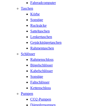
Fahrradcomputer
Taschen
Körbe
Sonstige
Rucksäcke
Satteltaschen
Lenkertaschen
Gepäckträgertaschen
Rahmentaschen
Schlösser
Rahmenschloss
Bügelschlösser
Kabelschlösser
Sonstige
Faltschlösser
Kettenschloss
Pumpen
CO2-Pumpen
Dämpferpumpen