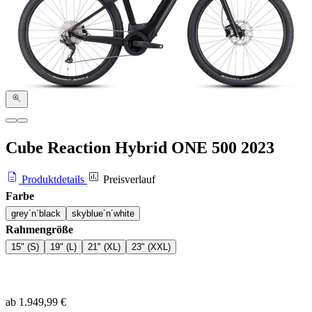
Cube Reaction Hybrid ONE 500
2023
Produktdetails
Preisverlauf
Farbe
grey´n´black
skyblue´n´white
Rahmengröße
15" (S)
19" (L)
21" (XL)
23" (XXL)
ab 1.949,99 €