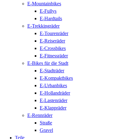
E-Mountainbikes
E-Fullys
E-Hardtails
E-Trekkingräder
E-Tourenräder
E-Reiseräder
E-Crossbikes
E-Fitnessräder
E-Bikes für die Stadt
E-Stadträder
E-Kompaktbikes
E-Urbanbikes
E-Hollandräder
E-Lastenräder
E-Klappräder
E-Rennräder
Straße
Gravel
Teile