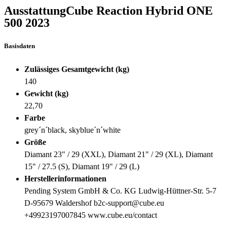
Ausstattung
Cube Reaction Hybrid ONE
500
2023
Basisdaten
Zulässiges Gesamtgewicht (kg)
140
Gewicht (kg)
22,70
Farbe
grey´n´black, skyblue´n´white
Größe
Diamant 23" / 29 (XXL), Diamant 21" / 29 (XL), Diamant
15" / 27.5 (S), Diamant 19" / 29 (L)
Herstellerinformationen
Pending System GmbH & Co. KG Ludwig-Hüttner-Str. 5-7
D-95679 Waldershof b2c-support@cube.eu
+49923197007845 www.cube.eu/contact