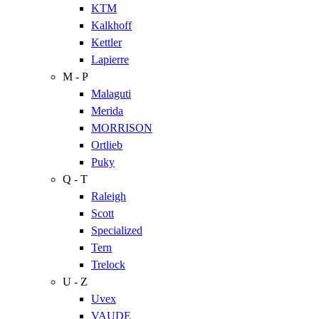
KTM
Kalkhoff
Kettler
Lapierre
M - P
Malaguti
Merida
MORRISON
Ortlieb
Puky
Q - T
Raleigh
Scott
Specialized
Tern
Trelock
U - Z
Uvex
VAUDE