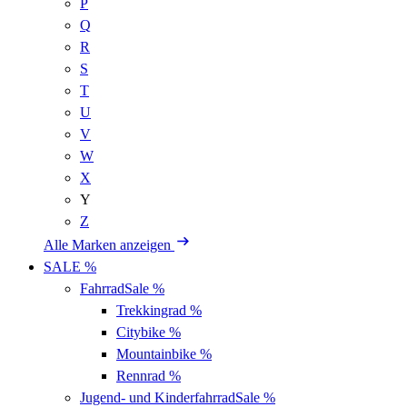
P
Q
R
S
T
U
V
W
X
Y
Z
Alle Marken anzeigen
SALE %
Fahrrad
Sale %
Trekkingrad
%
Citybike
%
Mountainbike
%
Rennrad
%
Jugend- und Kinderfahrrad
Sale %