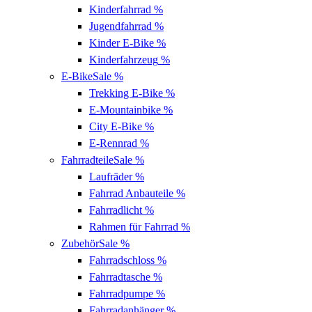
Kinderfahrrad
%
Jugendfahrrad
%
Kinder E-Bike
%
Kinderfahrzeug
%
E-Bike
Sale %
Trekking E-Bike
%
E-Mountainbike
%
City E-Bike
%
E-Rennrad
%
Fahrradteile
Sale %
Laufräder
%
Fahrrad Anbauteile
%
Fahrradlicht
%
Rahmen für Fahrrad
%
Zubehör
Sale %
Fahrradschloss
%
Fahrradtasche
%
Fahrradpumpe
%
Fahrradanhänger
%