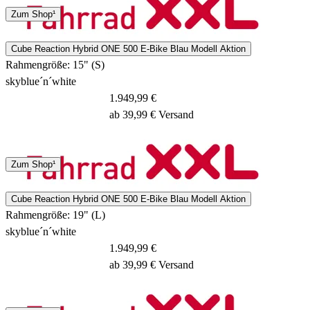
Spedition
Zum Shop¹
3 - 5 Tage
Cube Reaction Hybrid ONE 500 E-Bike Blau Modell Aktion
Rahmengröße: 15" (S)
skyblue´n´white
1.949,99 €
ab 39,99 € Versand
Spedition
Zum Shop¹
3 - 5 Tage
Cube Reaction Hybrid ONE 500 E-Bike Blau Modell Aktion
Rahmengröße: 19" (L)
skyblue´n´white
1.949,99 €
ab 39,99 € Versand