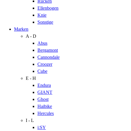
Rücken
Ellenbogen
Knie
Sonstige
Marken
A - D
Abus
Bergamont
Cannondale
Croozer
Cube
E - H
Endura
GIANT
Ghost
Haibike
Hercules
I - L
i:SY