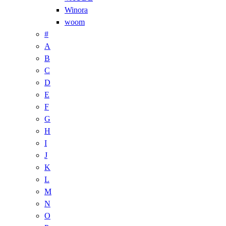
Winora
woom
#
A
B
C
D
E
F
G
H
I
J
K
L
M
N
O