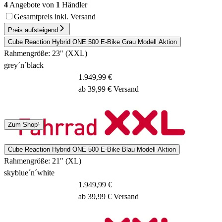
4
Angebote von
1
Händler
Gesamtpreis inkl. Versand
Preis aufsteigend
Cube Reaction Hybrid ONE 500 E-Bike Grau Modell Aktion
Rahmengröße: 23" (XXL)
grey´n´black
1.949,99 €
ab 39,99 € Versand
Spedition
Zum Shop¹
3 - 5 Tage
Cube Reaction Hybrid ONE 500 E-Bike Blau Modell Aktion
Rahmengröße: 21" (XL)
skyblue´n´white
1.949,99 €
ab 39,99 € Versand