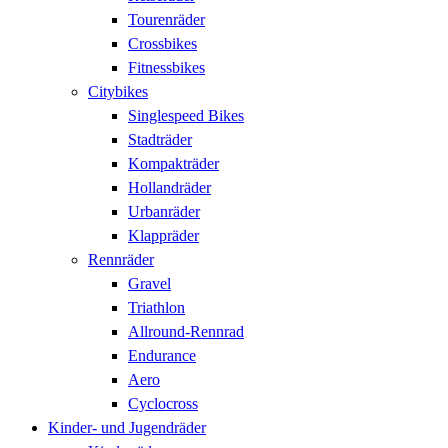
Tourenräder
Crossbikes
Fitnessbikes
Citybikes
Singlespeed Bikes
Stadträder
Kompakträder
Hollandräder
Urbanräder
Klappräder
Rennräder
Gravel
Triathlon
Allround-Rennrad
Endurance
Aero
Cyclocross
Kinder- und Jugendräder