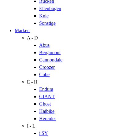
Rücken
Ellenbogen
Knie
Sonstige
Marken
A - D
Abus
Bergamont
Cannondale
Croozer
Cube
E - H
Endura
GIANT
Ghost
Haibike
Hercules
I - L
i:SY