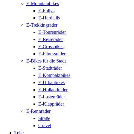
E-Mountainbikes
E-Fullys
E-Hardtails
E-Trekkingräder
E-Tourenräder
E-Reiseräder
E-Crossbikes
E-Fitnessräder
E-Bikes für die Stadt
E-Stadträder
E-Kompaktbikes
E-Urbanbikes
E-Hollandräder
E-Lastenräder
E-Klappräder
E-Rennräder
Straße
Gravel
Teile