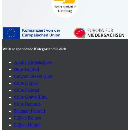
Weitere spannende Kategorien für dich
Abus Fahrradschloss
Bulls Fahrrad
Canyon Gravel Bike
Cube E Bike
Cube Fahrrad
Cube Gravel Bike
Cube Rennrad
Diamant Fahrrad
E Bike Damen
E Bike Herren