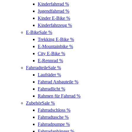
Kinderfahrrad
%
Jugendfahrrad
%
Kinder E-Bike
%
Kinderfahrzeug
%
E-Bike
Sale %
Trekking E-Bike
%
E-Mountainbike
%
City E-Bike
%
E-Rennrad
%
Fahrradteile
Sale %
Laufräder
%
Fahrrad Anbauteile
%
Fahrradlicht
%
Rahmen für Fahrrad
%
Zubehör
Sale %
Fahrradschloss
%
Fahrradtasche
%
Fahrradpumpe
%
Fahrradanhänger
%