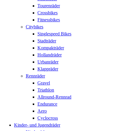
Tourenräder
Crossbikes
Fitnessbikes
Citybikes
Singlespeed Bikes
Stadträder
Kompakträder
Hollandräder
Urbanräder
Klappräder
Rennräder
Gravel
Triathlon
Allround-Rennrad
Endurance
Aero
Cyclocross
Kinder- und Jugendräder