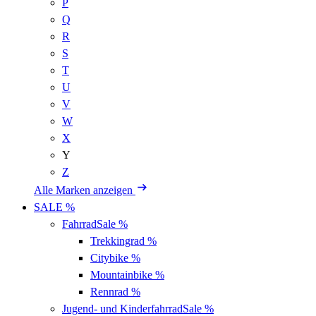
P
Q
R
S
T
U
V
W
X
Y
Z
Alle Marken anzeigen
SALE %
Fahrrad
Sale %
Trekkingrad
%
Citybike
%
Mountainbike
%
Rennrad
%
Jugend- und Kinderfahrrad
Sale %