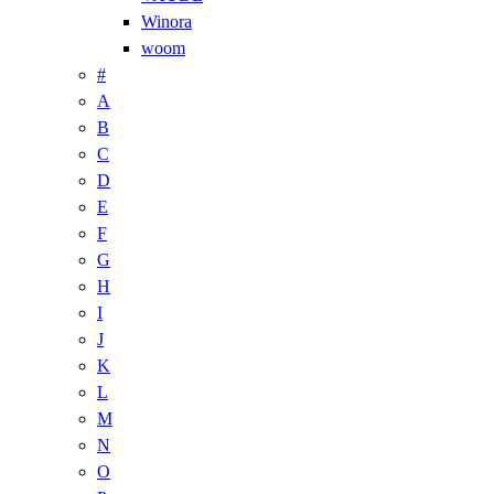
Winora
woom
#
A
B
C
D
E
F
G
H
I
J
K
L
M
N
O