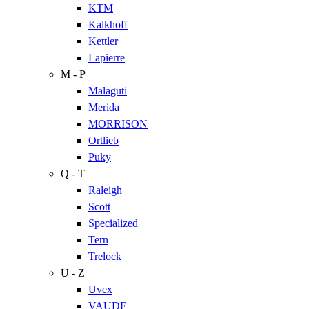
KTM
Kalkhoff
Kettler
Lapierre
M - P
Malaguti
Merida
MORRISON
Ortlieb
Puky
Q - T
Raleigh
Scott
Specialized
Tern
Trelock
U - Z
Uvex
VAUDE