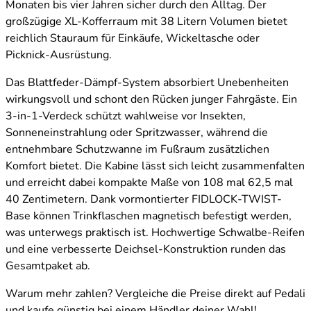
Monaten bis vier Jahren sicher durch den Alltag. Der
großzügige XL-Kofferraum mit 38 Litern Volumen bietet
reichlich Stauraum für Einkäufe, Wickeltasche oder
Picknick-Ausrüstung.
Das Blattfeder-Dämpf-System absorbiert Unebenheiten
wirkungsvoll und schont den Rücken junger Fahrgäste. Ein
3-in-1-Verdeck schützt wahlweise vor Insekten,
Sonneneinstrahlung oder Spritzwasser, während die
entnehmbare Schutzwanne im Fußraum zusätzlichen
Komfort bietet. Die Kabine lässt sich leicht zusammenfalten
und erreicht dabei kompakte Maße von 108 mal 62,5 mal
40 Zentimetern. Dank vormontierter FIDLOCK-TWIST-
Base können Trinkflaschen magnetisch befestigt werden,
was unterwegs praktisch ist. Hochwertige Schwalbe-Reifen
und eine verbesserte Deichsel-Konstruktion runden das
Gesamtpaket ab.
Warum mehr zahlen? Vergleiche die Preise direkt auf Pedali
und kaufe günstig bei einem Händler deiner Wahl!