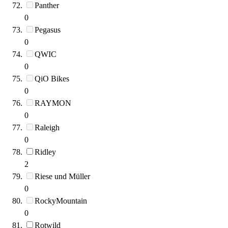
Panther
0
Pegasus
0
QWIC
0
QiO Bikes
0
RAYMON
0
Raleigh
0
Ridley
2
Riese und Müller
0
RockyMountain
0
Rotwild