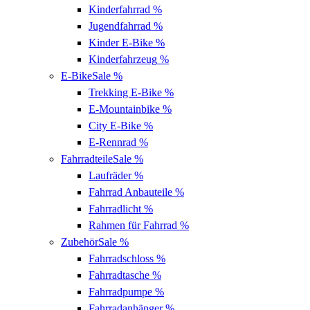
Kinderfahrrad
%
Jugendfahrrad
%
Kinder E-Bike
%
Kinderfahrzeug
%
E-Bike
Sale %
Trekking E-Bike
%
E-Mountainbike
%
City E-Bike
%
E-Rennrad
%
Fahrradteile
Sale %
Laufräder
%
Fahrrad Anbauteile
%
Fahrradlicht
%
Rahmen für Fahrrad
%
Zubehör
Sale %
Fahrradschloss
%
Fahrradtasche
%
Fahrradpumpe
%
Fahrradanhänger
%