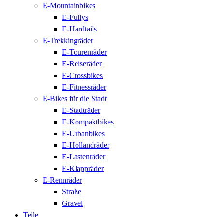
E-Mountainbikes
E-Fullys
E-Hardtails
E-Trekkingräder
E-Tourenräder
E-Reiseräder
E-Crossbikes
E-Fitnessräder
E-Bikes für die Stadt
E-Stadträder
E-Kompaktbikes
E-Urbanbikes
E-Hollandräder
E-Lastenräder
E-Klappräder
E-Rennräder
Straße
Gravel
Teile