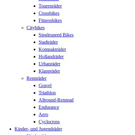
Tourenräder
Crossbikes
Fitnessbikes
Citybikes
Singlespeed Bikes
Stadträder
Kompakträder
Hollandräder
Urbanräder
Klappräder
Rennräder
Gravel
Triathlon
Allround-Rennrad
Endurance
Aero
Cyclocross
Kinder- und Jugendräder