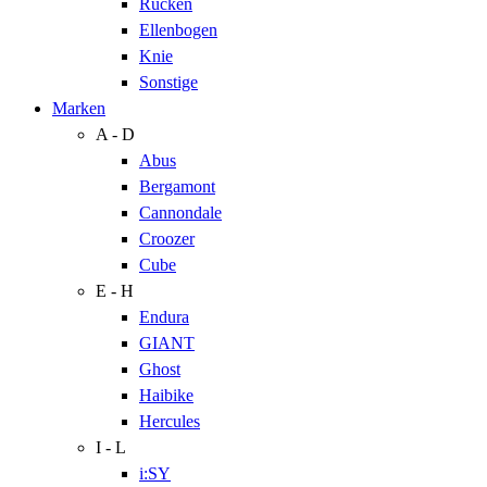
Rücken
Ellenbogen
Knie
Sonstige
Marken
A - D
Abus
Bergamont
Cannondale
Croozer
Cube
E - H
Endura
GIANT
Ghost
Haibike
Hercules
I - L
i:SY