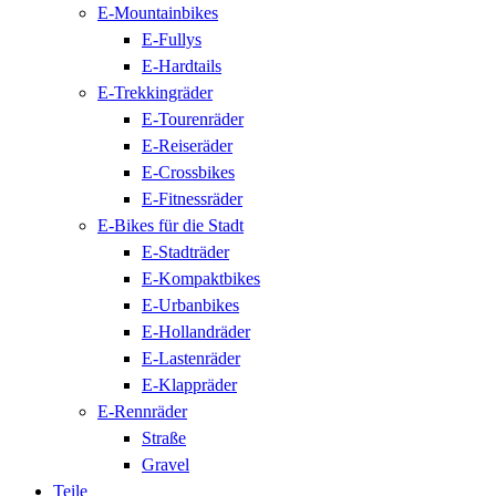
E-Mountainbikes
E-Fullys
E-Hardtails
E-Trekkingräder
E-Tourenräder
E-Reiseräder
E-Crossbikes
E-Fitnessräder
E-Bikes für die Stadt
E-Stadträder
E-Kompaktbikes
E-Urbanbikes
E-Hollandräder
E-Lastenräder
E-Klappräder
E-Rennräder
Straße
Gravel
Teile