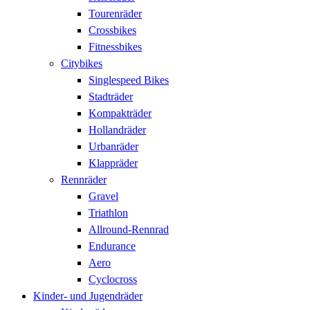
Tourenräder
Crossbikes
Fitnessbikes
Citybikes
Singlespeed Bikes
Stadträder
Kompakträder
Hollandräder
Urbanräder
Klappräder
Rennräder
Gravel
Triathlon
Allround-Rennrad
Endurance
Aero
Cyclocross
Kinder- und Jugendräder