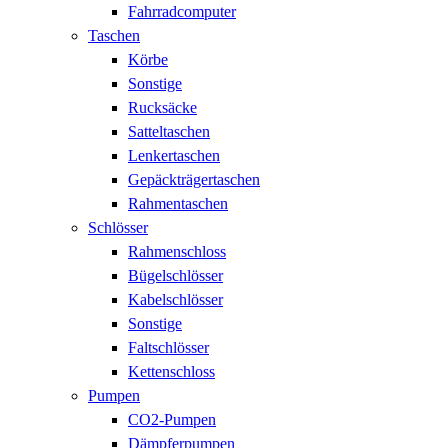
Fahrradcomputer
Taschen
Körbe
Sonstige
Rucksäcke
Satteltaschen
Lenkertaschen
Gepäckträgertaschen
Rahmentaschen
Schlösser
Rahmenschloss
Bügelschlösser
Kabelschlösser
Sonstige
Faltschlösser
Kettenschloss
Pumpen
CO2-Pumpen
Dämpferpumpen