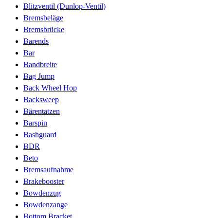
Blitzventil (Dunlop-Ventil)
Bremsbeläge
Bremsbrücke
Barends
Bar
Bandbreite
Bag Jump
Back Wheel Hop
Backsweep
Bärentatzen
Barspin
Bashguard
BDR
Beto
Bremsaufnahme
Brakebooster
Bowdenzug
Bowdenzange
Bottom Bracket