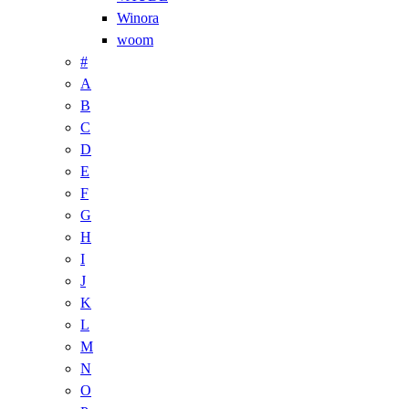
Winora
woom
#
A
B
C
D
E
F
G
H
I
J
K
L
M
N
O