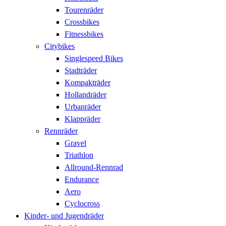
Tourenräder
Crossbikes
Fitnessbikes
Citybikes
Singlespeed Bikes
Stadträder
Kompakträder
Hollandräder
Urbanräder
Klappräder
Rennräder
Gravel
Triathlon
Allround-Rennrad
Endurance
Aero
Cyclocross
Kinder- und Jugendräder