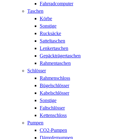
Fahrradcomputer
Taschen
Körbe
Sonstige
Rucksäcke
Satteltaschen
Lenkertaschen
Gepäckträgertaschen
Rahmentaschen
Schlösser
Rahmenschloss
Bügelschlösser
Kabelschlösser
Sonstige
Faltschlösser
Kettenschloss
Pumpen
CO2-Pumpen
Dämpferpumpen