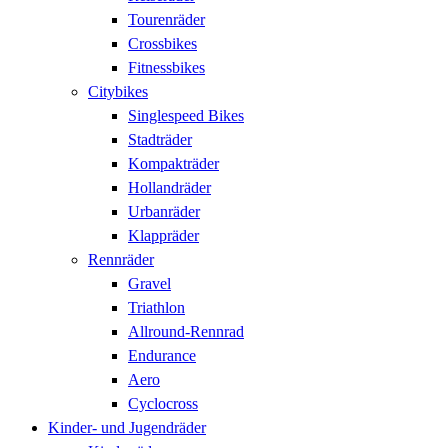
Tourenräder
Crossbikes
Fitnessbikes
Citybikes
Singlespeed Bikes
Stadträder
Kompakträder
Hollandräder
Urbanräder
Klappräder
Rennräder
Gravel
Triathlon
Allround-Rennrad
Endurance
Aero
Cyclocross
Kinder- und Jugendräder