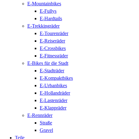
E-Mountainbikes
E-Fullys
E-Hardtails
E-Trekkingräder
E-Tourenräder
E-Reiseräder
E-Crossbikes
E-Fitnessräder
E-Bikes für die Stadt
E-Stadträder
E-Kompaktbikes
E-Urbanbikes
E-Hollandräder
E-Lastenräder
E-Klappräder
E-Rennräder
Straße
Gravel
Teile