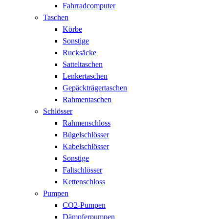
Fahrradcomputer
Taschen
Körbe
Sonstige
Rucksäcke
Satteltaschen
Lenkertaschen
Gepäckträgertaschen
Rahmentaschen
Schlösser
Rahmenschloss
Bügelschlösser
Kabelschlösser
Sonstige
Faltschlösser
Kettenschloss
Pumpen
CO2-Pumpen
Dämpferpumpen