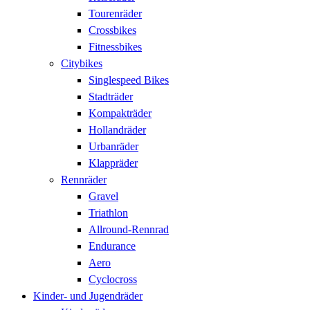
Tourenräder
Crossbikes
Fitnessbikes
Citybikes
Singlespeed Bikes
Stadträder
Kompakträder
Hollandräder
Urbanräder
Klappräder
Rennräder
Gravel
Triathlon
Allround-Rennrad
Endurance
Aero
Cyclocross
Kinder- und Jugendräder