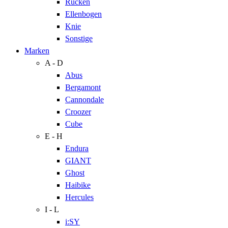
Rücken
Ellenbogen
Knie
Sonstige
Marken
A - D
Abus
Bergamont
Cannondale
Croozer
Cube
E - H
Endura
GIANT
Ghost
Haibike
Hercules
I - L
i:SY