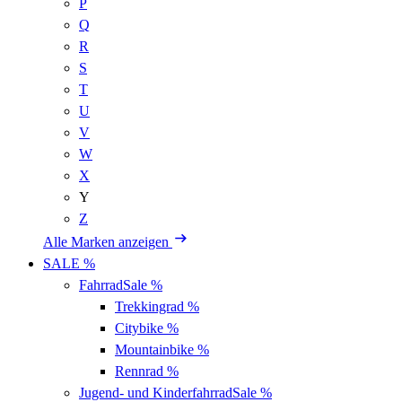
P
Q
R
S
T
U
V
W
X
Y
Z
Alle Marken anzeigen
SALE %
Fahrrad
Sale %
Trekkingrad
%
Citybike
%
Mountainbike
%
Rennrad
%
Jugend- und Kinderfahrrad
Sale %