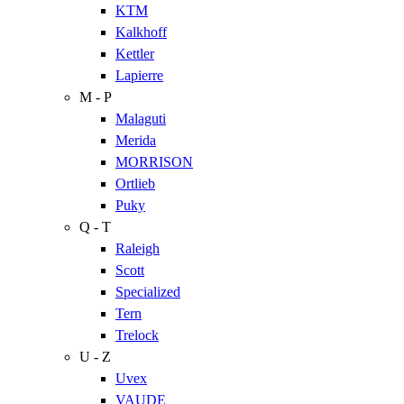
KTM
Kalkhoff
Kettler
Lapierre
M - P
Malaguti
Merida
MORRISON
Ortlieb
Puky
Q - T
Raleigh
Scott
Specialized
Tern
Trelock
U - Z
Uvex
VAUDE