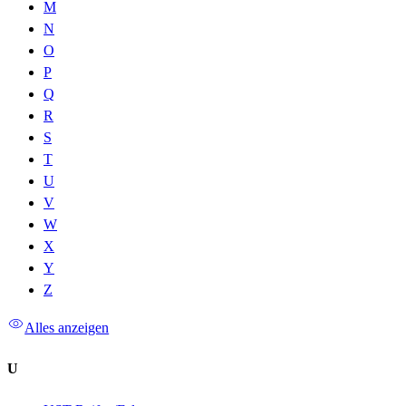
M
N
O
P
Q
R
S
T
U
V
W
X
Y
Z
Alles anzeigen
U