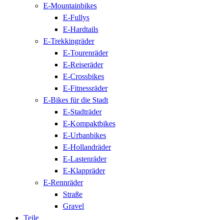
E-Mountainbikes
E-Fullys
E-Hardtails
E-Trekkingräder
E-Tourenräder
E-Reiseräder
E-Crossbikes
E-Fitnessräder
E-Bikes für die Stadt
E-Stadträder
E-Kompaktbikes
E-Urbanbikes
E-Hollandräder
E-Lastenräder
E-Klappräder
E-Rennräder
Straße
Gravel
Teile