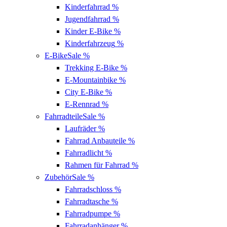
Kinderfahrrad
%
Jugendfahrrad
%
Kinder E-Bike
%
Kinderfahrzeug
%
E-Bike
Sale %
Trekking E-Bike
%
E-Mountainbike
%
City E-Bike
%
E-Rennrad
%
Fahrradteile
Sale %
Laufräder
%
Fahrrad Anbauteile
%
Fahrradlicht
%
Rahmen für Fahrrad
%
Zubehör
Sale %
Fahrradschloss
%
Fahrradtasche
%
Fahrradpumpe
%
Fahrradanhänger
%