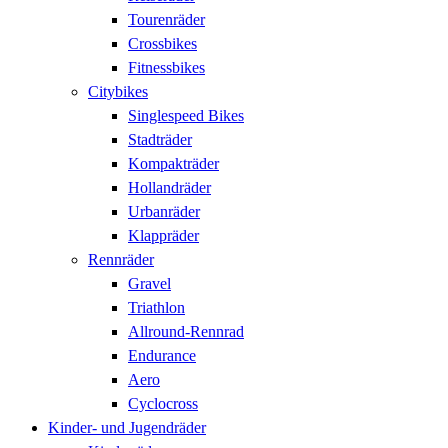
Tourenräder
Crossbikes
Fitnessbikes
Citybikes
Singlespeed Bikes
Stadträder
Kompakträder
Hollandräder
Urbanräder
Klappräder
Rennräder
Gravel
Triathlon
Allround-Rennrad
Endurance
Aero
Cyclocross
Kinder- und Jugendräder