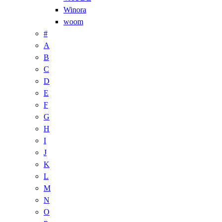
Winora
woom
#
A
B
C
D
E
F
G
H
I
J
K
L
M
N
O