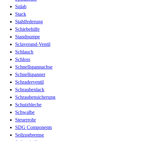
Sqlab
Stack
Stahlfederung
Schiebehilfe
Standpumpe
Sclaverand-Ventil
Schlauch
Schloss
Schnellspannachse
Schnellspanner
Schraderventil
Schraubenlack
Schraubensicherung
Schutzbleche
Schwalbe
Steuerrohr
SDG Components
Seilzugbremse