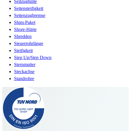
Seilzughülle
Seitensteifigkeit
Seitenzugbremse
Shim-Paket
Shore-Härte
Shredden
Steuerrohrlänge
Steifigkeit
Step Up/Step Down
Sternmutter
Steckachse
Standrohre