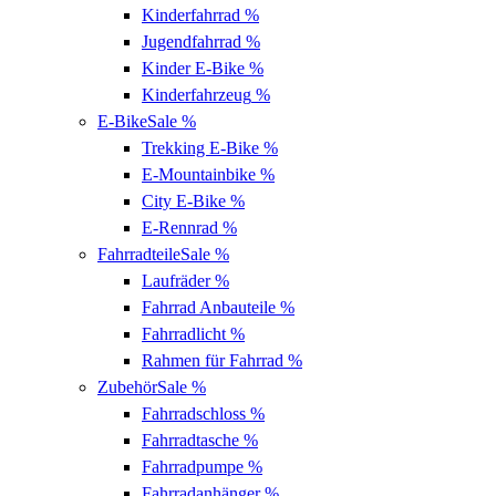
Kinderfahrrad
%
Jugendfahrrad
%
Kinder E-Bike
%
Kinderfahrzeug
%
E-Bike
Sale %
Trekking E-Bike
%
E-Mountainbike
%
City E-Bike
%
E-Rennrad
%
Fahrradteile
Sale %
Laufräder
%
Fahrrad Anbauteile
%
Fahrradlicht
%
Rahmen für Fahrrad
%
Zubehör
Sale %
Fahrradschloss
%
Fahrradtasche
%
Fahrradpumpe
%
Fahrradanhänger
%