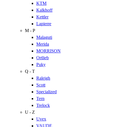
KTM
Kalkhoff
Kettler
Lapierre
M - P
Malaguti
Merida
MORRISON
Ortlieb
Puky
Q - T
Raleigh
Scott
Specialized
Tern
Trelock
U - Z
Uvex
VAUDE