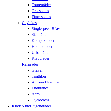
Tourenräder
Crossbikes
Fitnessbikes
Citybikes
Singlespeed Bikes
Stadträder
Kompakträder
Hollandräder
Urbanräder
Klappräder
Rennräder
Gravel
Triathlon
Allround-Rennrad
Endurance
Aero
Cyclocross
Kinder- und Jugendräder