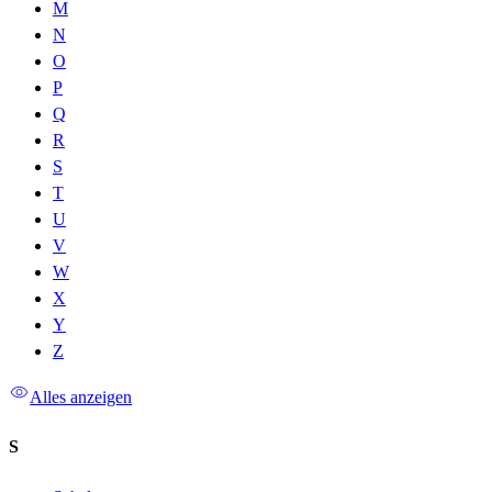
M
N
O
P
Q
R
S
T
U
V
W
X
Y
Z
Alles anzeigen
S