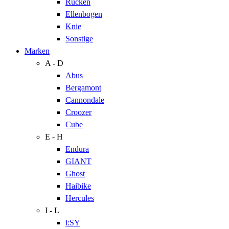
Rücken
Ellenbogen
Knie
Sonstige
Marken
A - D
Abus
Bergamont
Cannondale
Croozer
Cube
E - H
Endura
GIANT
Ghost
Haibike
Hercules
I - L
i:SY