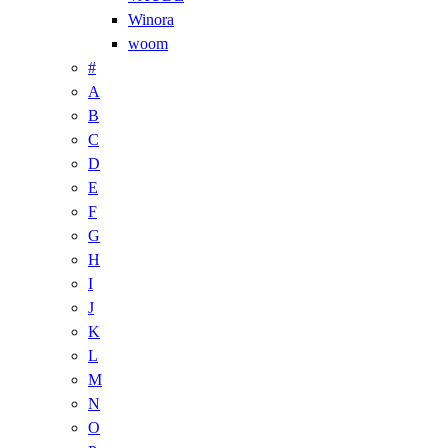
Winora
woom
#
A
B
C
D
E
F
G
H
I
J
K
L
M
N
O