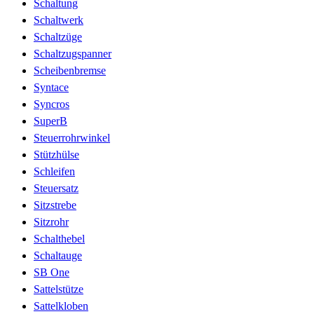
Schaltung
Schaltwerk
Schaltzüge
Schaltzugspanner
Scheibenbremse
Syntace
Syncros
SuperB
Steuerrohrwinkel
Stützhülse
Schleifen
Steuersatz
Sitzstrebe
Sitzrohr
Schalthebel
Schaltauge
SB One
Sattelstütze
Sattelkloben