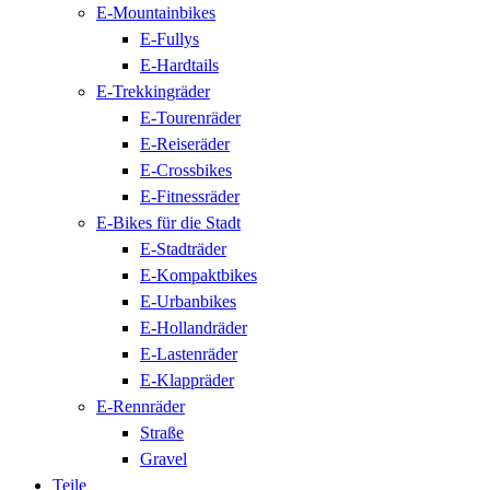
E-Mountainbikes
E-Fullys
E-Hardtails
E-Trekkingräder
E-Tourenräder
E-Reiseräder
E-Crossbikes
E-Fitnessräder
E-Bikes für die Stadt
E-Stadträder
E-Kompaktbikes
E-Urbanbikes
E-Hollandräder
E-Lastenräder
E-Klappräder
E-Rennräder
Straße
Gravel
Teile