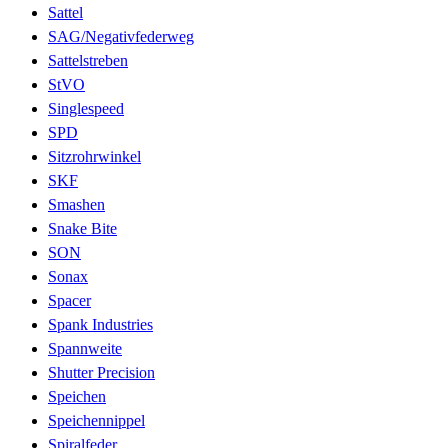
Sattel
SAG/Negativfederweg
Sattelstreben
StVO
Singlespeed
SPD
Sitzrohrwinkel
SKF
Smashen
Snake Bite
SON
Sonax
Spacer
Spank Industries
Spannweite
Shutter Precision
Speichen
Speichennippel
Spiralfeder