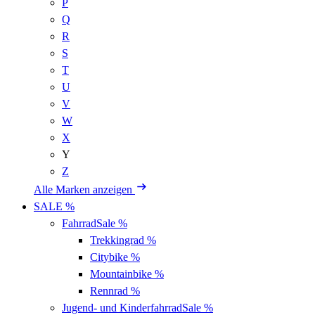
P
Q
R
S
T
U
V
W
X
Y
Z
Alle Marken anzeigen
SALE %
Fahrrad
Sale %
Trekkingrad
%
Citybike
%
Mountainbike
%
Rennrad
%
Jugend- und Kinderfahrrad
Sale %