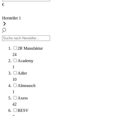
€
Hersteller
1
2R Manufaktur
24
Academy
1
Adler
10
Almrausch
1
Axess
42
BESV