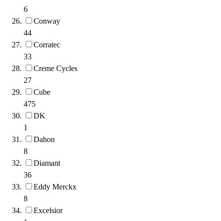
6
Conway
44
Corratec
33
Creme Cycles
27
Cube
475
DK
1
Dahon
8
Diamant
36
Eddy Merckx
8
Excelsior