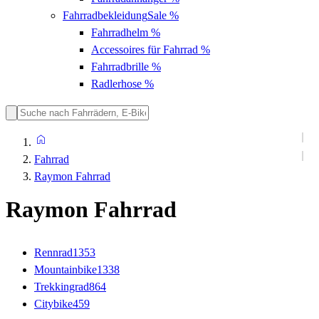
Fahrradbekleidung
Sale %
Fahrradhelm
%
Accessoires für Fahrrad
%
Fahrradbrille
%
Radlerhose
%
Fahrrad
Raymon Fahrrad
Raymon Fahrrad
Rennrad
1353
Mountainbike
1338
Trekkingrad
864
Citybike
459