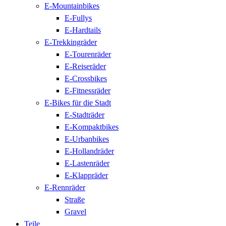
E-Mountainbikes
E-Fullys
E-Hardtails
E-Trekkingräder
E-Tourenräder
E-Reiseräder
E-Crossbikes
E-Fitnessräder
E-Bikes für die Stadt
E-Stadträder
E-Kompaktbikes
E-Urbanbikes
E-Hollandräder
E-Lastenräder
E-Klappräder
E-Rennräder
Straße
Gravel
Teile