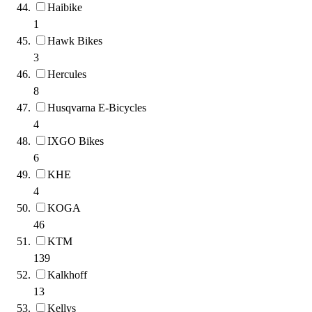
Haibike
1
Hawk Bikes
3
Hercules
8
Husqvarna E-Bicycles
4
IXGO Bikes
6
KHE
4
KOGA
46
KTM
139
Kalkhoff
13
Kellys