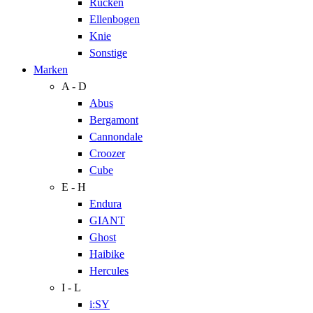
Rücken
Ellenbogen
Knie
Sonstige
Marken
A - D
Abus
Bergamont
Cannondale
Croozer
Cube
E - H
Endura
GIANT
Ghost
Haibike
Hercules
I - L
i:SY