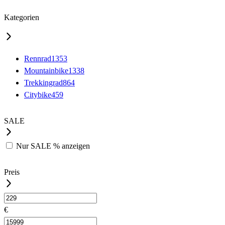
Kategorien
Rennrad
1353
Mountainbike
1338
Trekkingrad
864
Citybike
459
SALE
Nur
SALE %
anzeigen
Preis
€