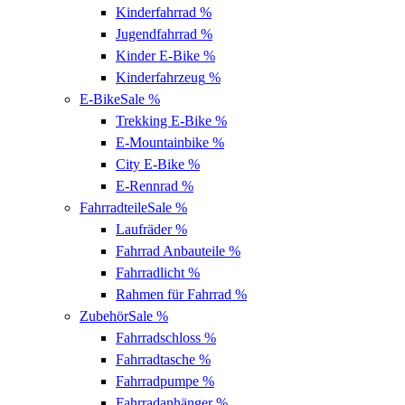
Kinderfahrrad
%
Jugendfahrrad
%
Kinder E-Bike
%
Kinderfahrzeug
%
E-Bike
Sale %
Trekking E-Bike
%
E-Mountainbike
%
City E-Bike
%
E-Rennrad
%
Fahrradteile
Sale %
Laufräder
%
Fahrrad Anbauteile
%
Fahrradlicht
%
Rahmen für Fahrrad
%
Zubehör
Sale %
Fahrradschloss
%
Fahrradtasche
%
Fahrradpumpe
%
Fahrradanhänger
%