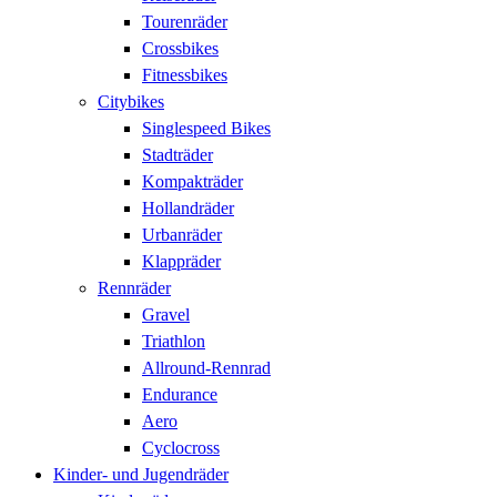
Tourenräder
Crossbikes
Fitnessbikes
Citybikes
Singlespeed Bikes
Stadträder
Kompakträder
Hollandräder
Urbanräder
Klappräder
Rennräder
Gravel
Triathlon
Allround-Rennrad
Endurance
Aero
Cyclocross
Kinder- und Jugendräder