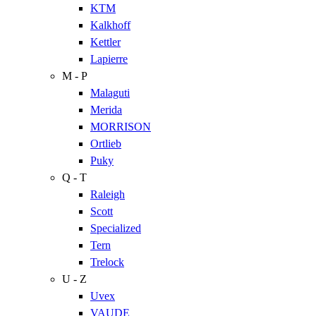
KTM
Kalkhoff
Kettler
Lapierre
M - P
Malaguti
Merida
MORRISON
Ortlieb
Puky
Q - T
Raleigh
Scott
Specialized
Tern
Trelock
U - Z
Uvex
VAUDE