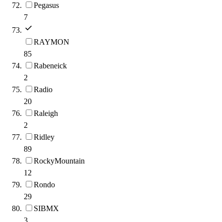
Pegasus
7
RAYMON
85
Rabeneick
2
Radio
20
Raleigh
2
Ridley
89
RockyMountain
12
Rondo
29
SIBMX
3