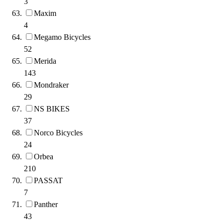
3
Maxim
4
Megamo Bicycles
52
Merida
143
Mondraker
29
NS BIKES
37
Norco Bicycles
24
Orbea
210
PASSAT
7
Panther
43