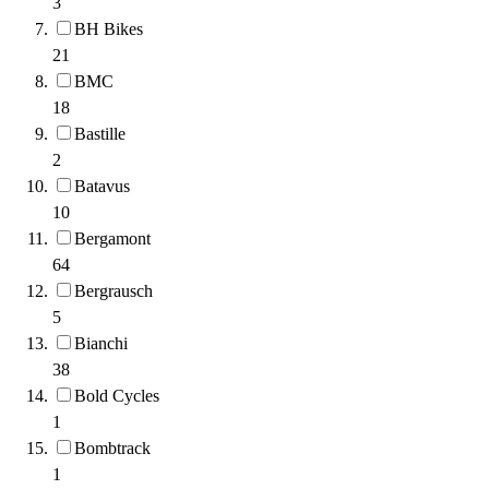
3
BH Bikes
21
BMC
18
Bastille
2
Batavus
10
Bergamont
64
Bergrausch
5
Bianchi
38
Bold Cycles
1
Bombtrack
1