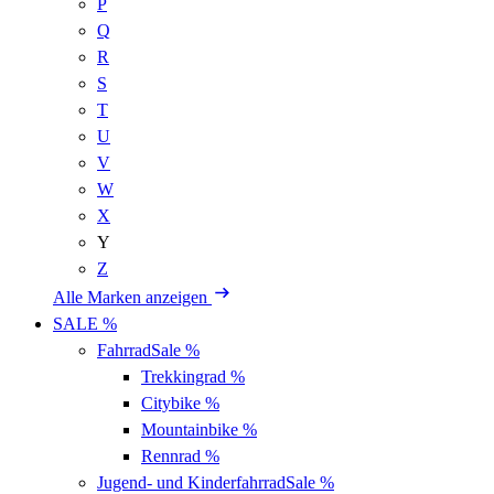
P
Q
R
S
T
U
V
W
X
Y
Z
Alle Marken anzeigen
SALE %
Fahrrad
Sale %
Trekkingrad
%
Citybike
%
Mountainbike
%
Rennrad
%
Jugend- und Kinderfahrrad
Sale %