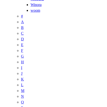
Winora
woom
#
A
B
C
D
E
F
G
H
I
J
K
L
M
N
O