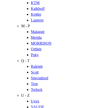
KTM
Kalkhoff
Kettler
Lapierre
M - P
Malaguti
Merida
MORRISON
Ortlieb
Puky
Q - T
Raleigh
Scott
Specialized
Tern
Trelock
U - Z
Uvex
VAUDE