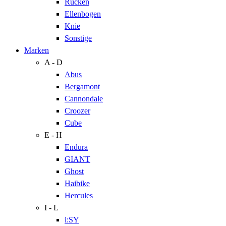
Rücken
Ellenbogen
Knie
Sonstige
Marken
A - D
Abus
Bergamont
Cannondale
Croozer
Cube
E - H
Endura
GIANT
Ghost
Haibike
Hercules
I - L
i:SY