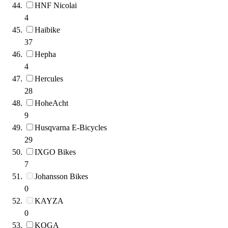
HNF Nicolai
4
Haibike
37
Hepha
4
Hercules
28
HoheAcht
9
Husqvarna E-Bicycles
29
IXGO Bikes
7
Johansson Bikes
0
KAYZA
0
KOGA