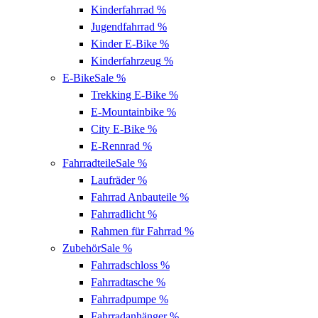
Kinderfahrrad
%
Jugendfahrrad
%
Kinder E-Bike
%
Kinderfahrzeug
%
E-Bike
Sale %
Trekking E-Bike
%
E-Mountainbike
%
City E-Bike
%
E-Rennrad
%
Fahrradteile
Sale %
Laufräder
%
Fahrrad Anbauteile
%
Fahrradlicht
%
Rahmen für Fahrrad
%
Zubehör
Sale %
Fahrradschloss
%
Fahrradtasche
%
Fahrradpumpe
%
Fahrradanhänger
%