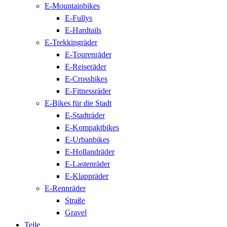
E-Mountainbikes
E-Fullys
E-Hardtails
E-Trekkingräder
E-Tourenräder
E-Reiseräder
E-Crossbikes
E-Fitnessräder
E-Bikes für die Stadt
E-Stadträder
E-Kompaktbikes
E-Urbanbikes
E-Hollandräder
E-Lastenräder
E-Klappräder
E-Rennräder
Straße
Gravel
Teile