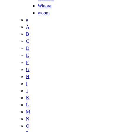
Winora
woom
#
A
B
C
D
E
F
G
H
I
J
K
L
M
N
O