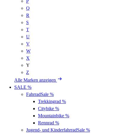
P
Q
R
S
T
U
V
W
X
Y
Z
Alle Marken anzeigen
SALE %
Fahrrad
Sale %
Trekkingrad
%
Citybike
%
Mountainbike
%
Rennrad
%
Jugend- und Kinderfahrrad
Sale %