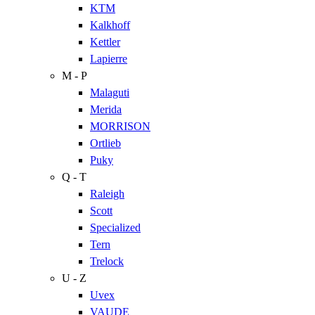
KTM
Kalkhoff
Kettler
Lapierre
M - P
Malaguti
Merida
MORRISON
Ortlieb
Puky
Q - T
Raleigh
Scott
Specialized
Tern
Trelock
U - Z
Uvex
VAUDE