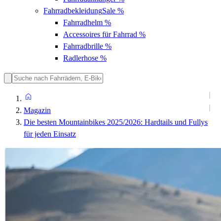
Fahrradbekleidung
Sale %
Fahrradhelm
%
Accessoires für Fahrrad
%
Fahrradbrille
%
Radlerhose
%
Magazin
Die besten Mountainbikes 2025/2026: Hardtails und Fullys
für jeden Einsatz