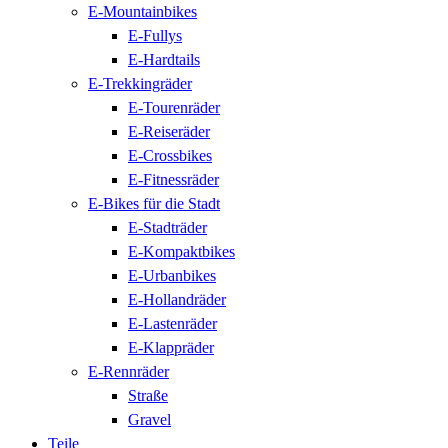
E-Mountainbikes
E-Fullys
E-Hardtails
E-Trekkingräder
E-Tourenräder
E-Reiseräder
E-Crossbikes
E-Fitnessräder
E-Bikes für die Stadt
E-Stadträder
E-Kompaktbikes
E-Urbanbikes
E-Hollandräder
E-Lastenräder
E-Klappräder
E-Rennräder
Straße
Gravel
Teile