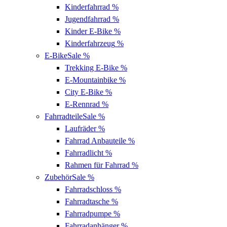
Kinderfahrrad
%
Jugendfahrrad
%
Kinder E-Bike
%
Kinderfahrzeug
%
E-Bike
Sale %
Trekking E-Bike
%
E-Mountainbike
%
City E-Bike
%
E-Rennrad
%
Fahrradteile
Sale %
Laufräder
%
Fahrrad Anbauteile
%
Fahrradlicht
%
Rahmen für Fahrrad
%
Zubehör
Sale %
Fahrradschloss
%
Fahrradtasche
%
Fahrradpumpe
%
Fahrradanhänger
%