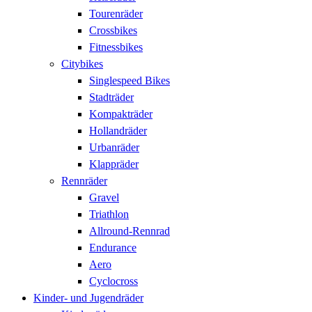
Tourenräder
Crossbikes
Fitnessbikes
Citybikes
Singlespeed Bikes
Stadträder
Kompakträder
Hollandräder
Urbanräder
Klappräder
Rennräder
Gravel
Triathlon
Allround-Rennrad
Endurance
Aero
Cyclocross
Kinder- und Jugendräder