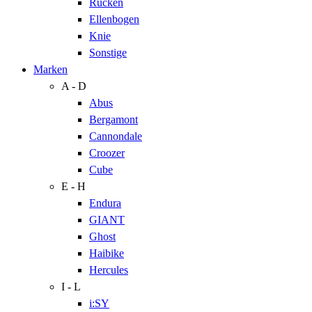
Rücken
Ellenbogen
Knie
Sonstige
Marken
A - D
Abus
Bergamont
Cannondale
Croozer
Cube
E - H
Endura
GIANT
Ghost
Haibike
Hercules
I - L
i:SY